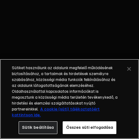
a Bulgáriában
élő magyarok?
Sütiket használunk az oldalunk megfelelő működésének
biztosításához, a tartalmak és hirdetések személyre
szabásához, közösségi média funkciók felkínálásához és
az oldalunk látogatottságának elemzéséhez.
Oldalhasználattal kapcsolatos információkat is
megosztunk a közösségi média területén tevékenykedő, a
hirdetési és elemzési szolgáltatásokat nyújtó
partnereinkkel.
A cookie (süti) tájékoztatóért
kattintson ide.
Sütik beállítása
Összes süti elfogadása