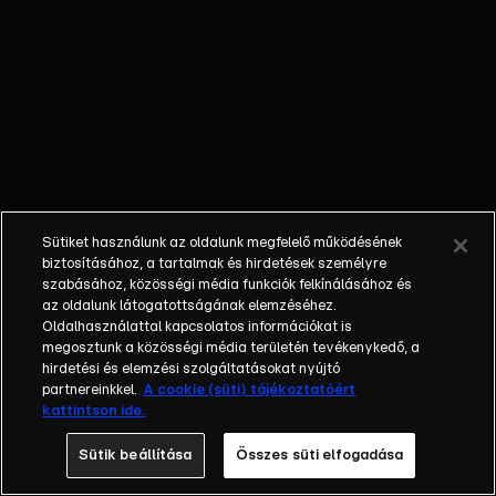
havat. Hogyan
és miként
lehet
mínuszokban
futni? Miért jó
ez a
szervezetnek?
Sütiket használunk az oldalunk megfelelő működésének
biztosításához, a tartalmak és hirdetések személyre
szabásához, közösségi média funkciók felkínálásához és
az oldalunk látogatottságának elemzéséhez.
Oldalhasználattal kapcsolatos információkat is
megosztunk a közösségi média területén tevékenykedő, a
hirdetési és elemzési szolgáltatásokat nyújtó
partnereinkkel.
A cookie (süti) tájékoztatóért
kattintson ide.
Sütik beállítása
Összes süti elfogadása