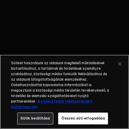
vált
celebek.
Bulgáriában
adott
exkluzív
interjút
nekünk
Michael
Flatley.
Sütiket használunk az oldalunk megfelelő működésének
biztosításához, a tartalmak és hirdetések személyre
szabásához, közösségi média funkciók felkínálásához és
az oldalunk látogatottságának elemzéséhez.
Oldalhasználattal kapcsolatos információkat is
megosztunk a közösségi média területén tevékenykedő, a
hirdetési és elemzési szolgáltatásokat nyújtó
partnereinkkel.
A cookie (süti) tájékoztatóért
kattintson ide.
Sütik beállítása
Összes süti elfogadása