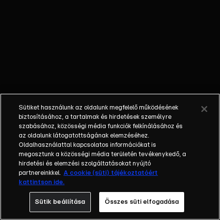
súlyos beteg,
már fel sem
ismeri lányát.
Sütiket használunk az oldalunk megfelelő működésének
biztosításához, a tartalmak és hirdetések személyre
szabásához, közösségi média funkciók felkínálásához és
az oldalunk látogatottságának elemzéséhez.
Oldalhasználattal kapcsolatos információkat is
megosztunk a közösségi média területén tevékenykedő, a
hirdetési és elemzési szolgáltatásokat nyújtó
partnereinkkel.
A cookie (süti) tájékoztatóért
kattintson ide.
Sütik beállítása
Összes süti elfogadása