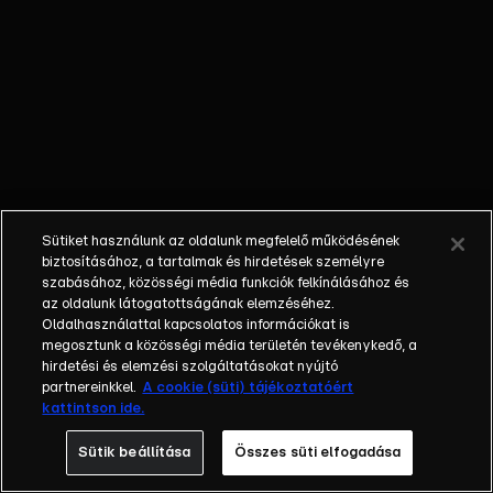
rekord lett
belőle. |
Michael
Jackson
legkapósabb
magyar
hasonmását
plasztikai
sebész
Sütiket használunk az oldalunk megfelelő működésének
műtötte
biztosításához, a tartalmak és hirdetések személyre
tizennégyszer!
szabásához, közösségi média funkciók felkínálásához és
az oldalunk látogatottságának elemzéséhez.
Oldalhasználattal kapcsolatos információkat is
megosztunk a közösségi média területén tevékenykedő, a
hirdetési és elemzési szolgáltatásokat nyújtó
partnereinkkel.
A cookie (süti) tájékoztatóért
kattintson ide.
Sütik beállítása
Összes süti elfogadása