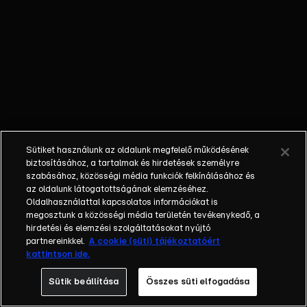
lett az idei
Tomorrowland.
Belső
vívódásokról
és a legújabb
szerepéről
mesél Borbély
Alexandra
Sütiket használunk az oldalunk megfelelő működésének
biztosításához, a tartalmak és hirdetések személyre
szabásához, közösségi média funkciók felkínálásához és
az oldalunk látogatottságának elemzéséhez.
Oldalhasználattal kapcsolatos információkat is
megosztunk a közösségi média területén tevékenykedő, a
hirdetési és elemzési szolgáltatásokat nyújtó
partnereinkkel.
A cookie (süti) tájékoztatóért
kattintson ide.
Sütik beállítása
Összes süti elfogadása