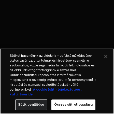
várnak.
SELFMADE
MAN –
Szolnoki
Szabolcs a
nőket szereti
a világon a
legjobban.
ELHÚZZÁK
Sütiket használunk az oldalunk megfelelő működésének
A
biztosításához, a tartalmak és hirdetések személyre
NÓTÁNKAT?
szabásához, közösségi média funkciók felkínálásához és
– Átveheti a
az oldalunk látogatottságának elemzéséhez.
Oldalhasználattal kapcsolatos információkat is
mesterséges
megosztunk a közösségi média területén tevékenykedő, a
intelligencia
hirdetési és elemzési szolgáltatásokat nyújtó
a zenészek
partnereinkkel.
A cookie (süti) tájékoztatóért
helyét?
kattintson ide.
Sütik beállítása
Összes süti elfogadása