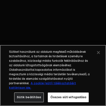
már-már
tömeghisztériát
vált ki a
sikereivel.
Sütiket használunk az oldalunk megfelelő működésének
biztosításához, a tartalmak és hirdetések személyre
szabásához, közösségi média funkciók felkínálásához és
az oldalunk látogatottságának elemzéséhez.
Oldalhasználattal kapcsolatos információkat is
megosztunk a közösségi média területén tevékenykedő, a
hirdetési és elemzési szolgáltatásokat nyújtó
partnereinkkel.
A cookie (süti) tájékoztatóért
kattintson ide.
Sütik beállítása
Összes süti elfogadása