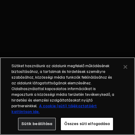
Mit jelent
pünkösd, és
mit
ünneplünk
ezen a
napon?
Sütiket használunk az oldalunk megfelelő működésének
biztosításához, a tartalmak és hirdetések személyre
szabásához, közösségi média funkciók felkínálásához és
az oldalunk látogatottságának elemzéséhez.
Oldalhasználattal kapcsolatos információkat is
megosztunk a közösségi média területén tevékenykedő, a
hirdetési és elemzési szolgáltatásokat nyújtó
partnereinkkel.
A cookie (süti) tájékoztatóért
kattintson ide.
Sütik beállítása
Összes süti elfogadása