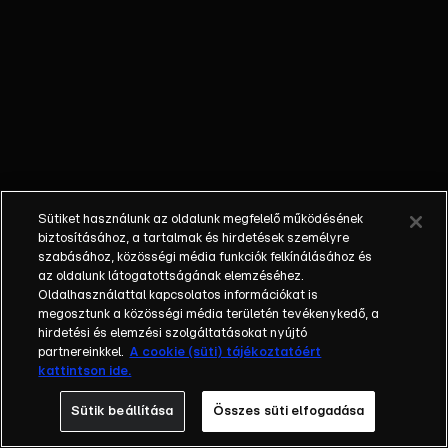
Ferenc pápa
tudta, hogy
veszélyes,
de mégis
vállalta.
TRAGÉDIA
KÉT
KERÉKEN –
Motoros
Sütiket használunk az oldalunk megfelelő működésének
legenda
biztosításához, a tartalmak és hirdetések személyre
volt, de a
szabásához, közösségi média funkciók felkínálásához és
motor
az oldalunk látogatottságának elemzéséhez.
Oldalhasználattal kapcsolatos információkat is
okozta a
megosztunk a közösségi média területén tevékenykedő, a
halálát is.
hirdetési és elemzési szolgáltatásokat nyújtó
partnereinkkel.
A cookie (süti) tájékoztatóért
kattintson ide.
Sütik beállítása
Összes süti elfogadása