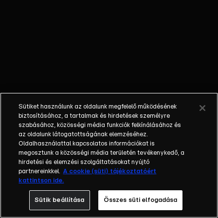
űrhajó és egy
titokzatos
túlélő mindent
megváltoztat.
Jack kénytelen
szembenézni a
múltjával és
egy olyan
igazsággal,
Sütiket használunk az oldalunk megfelelő működésének
amely az egész
biztosításához, a tartalmak és hirdetések személyre
emberiség
szabásához, közösségi média funkciók felkínálásához és
sorsát átírhatja.
az oldalunk látogatottságának elemzéséhez.
Látványos sci-
Oldalhasználattal kapcsolatos információkat is
megosztunk a közösségi média területén tevékenykedő, a
fi Tom Cruise
hirdetési és elemzési szolgáltatásokat nyújtó
főszereplésével.
partnereinkkel.
A cookie (süti) tájékoztatóért
kattintson ide.
Sütik beállítása
Összes süti elfogadása