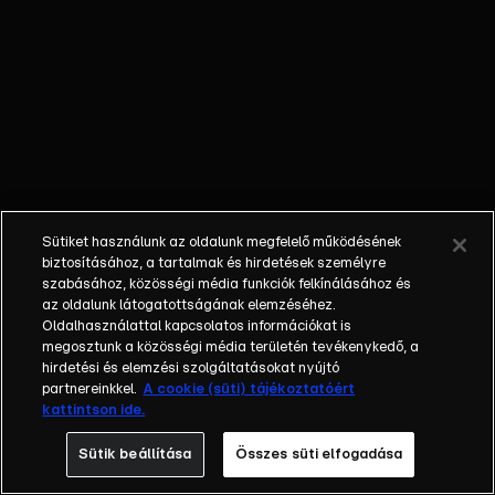
zavarba
jön, mikor
az apja
megjelenik
a későbbi
edzésen.
Kínosnak
tartja őt,
és ez
Sütiket használunk az oldalunk megfelelő működésének
lebénítja a
biztosításához, a tartalmak és hirdetések személyre
pályán.
szabásához, közösségi média funkciók felkínálásához és
az oldalunk látogatottságának elemzéséhez.
Oldalhasználattal kapcsolatos információkat is
megosztunk a közösségi média területén tevékenykedő, a
hirdetési és elemzési szolgáltatásokat nyújtó
partnereinkkel.
A cookie (süti) tájékoztatóért
kattintson ide.
Sütik beállítása
Összes süti elfogadása