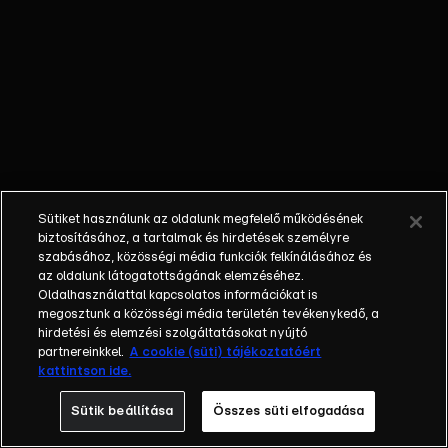
amíg Joey az
egész Teamre
megharagszik.
Emiatt nem
csak a
barátságuk,
hanem a
hétvégi
meccs is
Sütiket használunk az oldalunk megfelelő működésének
veszélybe
biztosításához, a tartalmak és hirdetések személyre
kerül.
szabásához, közösségi média funkciók felkínálásához és
az oldalunk látogatottságának elemzéséhez.
Oldalhasználattal kapcsolatos információkat is
megosztunk a közösségi média területén tevékenykedő, a
hirdetési és elemzési szolgáltatásokat nyújtó
partnereinkkel.
A cookie (süti) tájékoztatóért
kattintson ide.
Sütik beállítása
Összes süti elfogadása