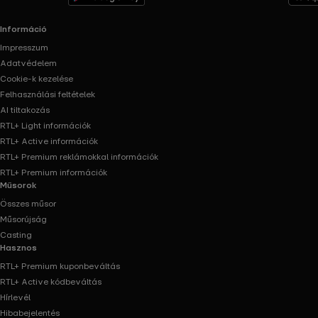
Információ
Impresszum
Adatvédelem
Cookie-k kezelése
Felhasználási feltételek
AI tiltakozás
RTL+ Light információk
RTL+ Active információk
RTL+ Premium reklámokkal információk
RTL+ Premium információk
Műsorok
Összes műsor
Műsorújság
Casting
Hasznos
RTL+ Premium kuponbeváltás
RTL+ Active kódbeváltás
Hírlevél
Hibabejelentés