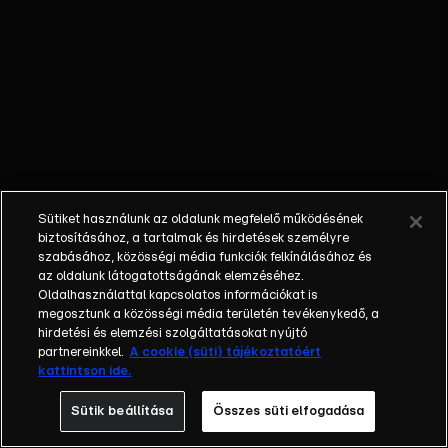
millió forintos
nyeremény
érdekében? Az
Exek csatája
különleges
játéka során a
résztvevők
kizárólag a
reality
Sütiket használunk az oldalunk megfelelő működésének
kedvéért
biztosításához, a tartalmak és hirdetések személyre
állnak össze
szabásához, közösségi média funkciók felkínálásához és
az oldalunk látogatottságának elemzéséhez.
újra. A cél,
Oldalhasználattal kapcsolatos információkat is
hogy
megosztunk a közösségi média területén tevékenykedő, a
megoldják a
hirdetési és elemzési szolgáltatásokat nyújtó
kihívásokkal
partnereinkkel.
A cookie (süti) tájékoztatóért
kattintson ide.
teli
feladatokat,
Sütik beállítása
Összes süti elfogadása
miközben