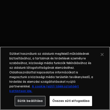
millió forintos
nyeremény
érdekében? Az
Exek csatája
különleges
játéka során a
résztvevők
kizárólag a
reality
Sütiket használunk az oldalunk megfelelő működésének
kedvéért
biztosításához, a tartalmak és hirdetések személyre
állnak össze
szabásához, közösségi média funkciók felkínálásához és
az oldalunk látogatottságának elemzéséhez.
újra. A cél,
Oldalhasználattal kapcsolatos információkat is
hogy
megosztunk a közösségi média területén tevékenykedő, a
megoldják a
hirdetési és elemzési szolgáltatásokat nyújtó
kihívásokkal
partnereinkkel.
A cookie (süti) tájékoztatóért
kattintson ide.
teli
feladatokat,
Sütik beállítása
Összes süti elfogadása
miközben