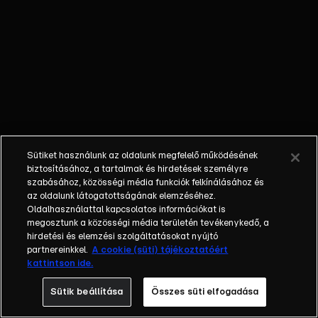
szerepelnek
benne, mint a
Porto, a
Roma, az
Aston Villa
vagy a
Fenerbahce. A
2025/2026-os
szezon
Sütiket használunk az oldalunk megfelelő működésének
szeptembertől
biztosításához, a tartalmak és hirdetések személyre
májusig tart. A
szabásához, közösségi média funkciók felkínálásához és
mérkőzések
az oldalunk látogatottságának elemzéséhez.
Oldalhasználattal kapcsolatos információkat is
izgalmas
megosztunk a közösségi média területén tevékenykedő, a
nemzetközi
hirdetési és elemzési szolgáltatásokat nyújtó
párharcokat
partnereinkkel.
A cookie (süti) tájékoztatóért
kínálnak, és a
kattintson ide.
győztes
Sütik beállítása
Összes süti elfogadása
automatikus
helyet szerez