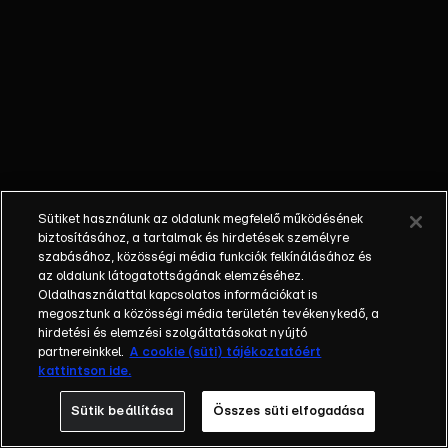
csapatok
szerepelnek
benne, mint a
Porto, a
Roma, az
Aston Villa
vagy a
Fenerbahce. A
2025/2026-os
Sütiket használunk az oldalunk megfelelő működésének
szezon
biztosításához, a tartalmak és hirdetések személyre
szeptembertől
szabásához, közösségi média funkciók felkínálásához és
az oldalunk látogatottságának elemzéséhez.
májusig tart. A
Oldalhasználattal kapcsolatos információkat is
mérkőzések
megosztunk a közösségi média területén tevékenykedő, a
izgalmas
hirdetési és elemzési szolgáltatásokat nyújtó
nemzetközi
partnereinkkel.
A cookie (süti) tájékoztatóért
kattintson ide.
párharcokat
kínálnak, és a
Sütik beállítása
Összes süti elfogadása
győztes