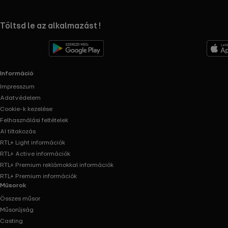
RTL+ useful links.
Töltsd le az alkalmazást !
Információ
Impresszum
Adatvédelem
Cookie-k kezelése
Felhasználási feltételek
AI tiltakozás
RTL+ Light információk
RTL+ Active információk
RTL+ Premium reklámokkal információk
RTL+ Premium információk
Műsorok
Összes műsor
Műsorújság
Casting