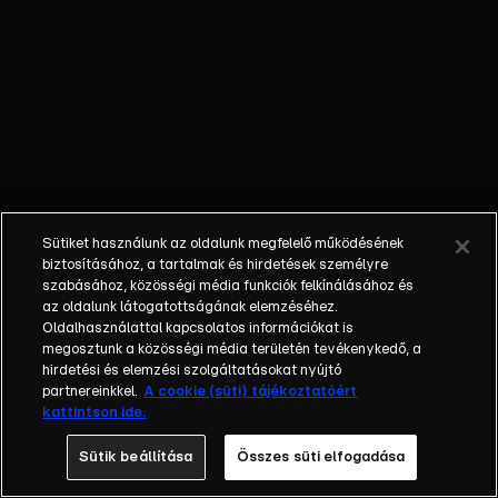
jövevény a
Földön reked. Az
apró és
védtelen lény a
10 éves Elliott
(Henry Thomas)
házában keres
menedéket, és
hamarosan
Sütiket használunk az oldalunk megfelelő működésének
összebarátkozik
biztosításához, a tartalmak és hirdetések személyre
a fiúval.
szabásához, közösségi média funkciók felkínálásához és
Csakhogy Keys
az oldalunk látogatottságának elemzéséhez.
Oldalhasználattal kapcsolatos információkat is
(Peter Coyote),
megosztunk a közösségi média területén tevékenykedő, a
a sikerre éhes
hirdetési és elemzési szolgáltatásokat nyújtó
FBI-ügynök
partnereinkkel.
A cookie (süti) tájékoztatóért
hajtóvadászatot
kattintson ide.
indít E.T. után.
Sütik beállítása
Összes süti elfogadása
Elliott és barátai
mindent