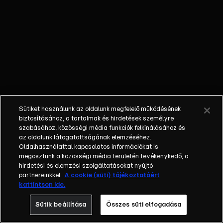
megmutassa
a barátainak.
Útközben
azonban a
tök kiesik a
kocsiból és
eltűnik.
Frankie
teljesen
Sütiket használunk az oldalunk megfelelő működésének
elkeseredik,
biztosításához, a tartalmak és hirdetések személyre
de Ella és a
szabásához, közösségi média funkciók felkínálásához és
az oldalunk látogatottságának elemzéséhez.
többiek úgy
Oldalhasználattal kapcsolatos információkat is
döntenek,
megosztunk a közösségi média területén tevékenykedő, a
kiderítik, mi
hirdetési és elemzési szolgáltatásokat nyújtó
történt a
partnereinkkel.
A cookie (süti) tájékoztatóért
kattintson ide.
szökevény
lámpással.
Sütik beállítása
Összes süti elfogadása