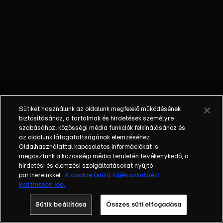
mellett akar
lenni. Lara
kezdi
elveszíteni a
reményt,
hogy egy
rendes fiút
találjon,
aztán
Sütiket használunk az oldalunk megfelelő működésének
észreveszi,
biztosításához, a tartalmak és hirdetések személyre
hogy végig
szabásához, közösségi média funkciók felkínálásához és
az oldalunk látogatottságának elemzéséhez.
ott volt az
Oldalhasználattal kapcsolatos információkat is
orra előtt.
megosztunk a közösségi média területén tevékenykedő, a
Kimondják
hirdetési és elemzési szolgáltatásokat nyújtó
Renato és
partnereinkkel.
A cookie (süti) tájékoztatóért
kattintson ide.
Barbara
válását, ám a
Sütik beállítása
Összes süti elfogadása
férfi