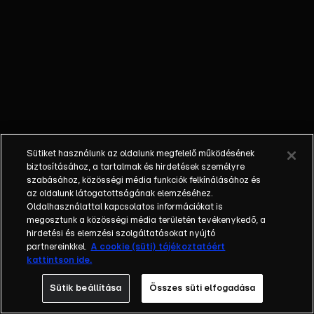
egyéniségek,
különböző
álmokkal,
vágyakkal, de egy
dolog biztosan
összetartja őket:
imádják ahol élnek,
a fővárost,
Budapestet!Az
Sütiket használunk az oldalunk megfelelő működésének
epizódokban a
biztosításához, a tartalmak és hirdetések személyre
szereplők
szabásához, közösségi média funkciók felkínálásához és
az oldalunk látogatottságának elemzéséhez.
mindennapjai
Oldalhasználattal kapcsolatos információkat is
láthatók, non-stop
megosztunk a közösségi média területén tevékenykedő, a
követve az
hirdetési és elemzési szolgáltatásokat nyújtó
eseményeket.
partnereinkkel.
A cookie (süti) tájékoztatóért
kattintson ide.
Fellángolások,
vonzódások, igaz
Sütik beállítása
Összes süti elfogadása
szerelmek,