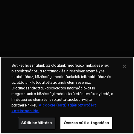
egyéniségek,
különböző
álmokkal,
vágyakkal, de egy
dolog biztosan
összetartja őket:
imádják ahol élnek,
a fővárost,
Budapestet!Az
Sütiket használunk az oldalunk megfelelő működésének
epizódokban a
biztosításához, a tartalmak és hirdetések személyre
szereplők
szabásához, közösségi média funkciók felkínálásához és
az oldalunk látogatottságának elemzéséhez.
mindennapjai
Oldalhasználattal kapcsolatos információkat is
láthatók, non-stop
megosztunk a közösségi média területén tevékenykedő, a
követve az
hirdetési és elemzési szolgáltatásokat nyújtó
eseményeket.
partnereinkkel.
A cookie (süti) tájékoztatóért
kattintson ide.
Fellángolások,
vonzódások, igaz
Sütik beállítása
Összes süti elfogadása
szerelmek,