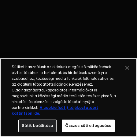
egyéniségek,
különböző
álmokkal,
vágyakkal, de egy
dolog biztosan
összetartja őket:
imádják ahol élnek,
a fővárost,
Budapestet!Az
Sütiket használunk az oldalunk megfelelő működésének
epizódokban a
biztosításához, a tartalmak és hirdetések személyre
szereplők
szabásához, közösségi média funkciók felkínálásához és
az oldalunk látogatottságának elemzéséhez.
mindennapjai
Oldalhasználattal kapcsolatos információkat is
láthatók, non-stop
megosztunk a közösségi média területén tevékenykedő, a
követve az
hirdetési és elemzési szolgáltatásokat nyújtó
eseményeket.
partnereinkkel.
A cookie (süti) tájékoztatóért
kattintson ide.
Fellángolások,
vonzódások, igaz
Sütik beállítása
Összes süti elfogadása
szerelmek,