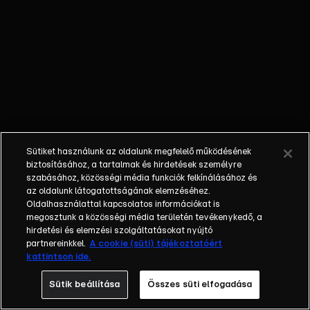
kínozza a
bűntudat,
hogy
megcsalta
őt Hannával.
Elhatározza,
hogy rendet
tesz Rita
szobájában,
Sütiket használunk az oldalunk megfelelő működésének
és azonnal
biztosításához, a tartalmak és hirdetések személyre
szembekerül
szabásához, közösségi média funkciók felkínálásához és
az oldalunk látogatottságának elemzéséhez.
Reginával.
Oldalhasználattal kapcsolatos információkat is
Anikó
megosztunk a közösségi média területén tevékenykedő, a
átengedi a
hirdetési és elemzési szolgáltatásokat nyújtó
fiúnak a régi
partnereinkkel.
A cookie (süti) tájékoztatóért
kattintson ide.
szobáját.
Viszont a
Sütik beállítása
Összes süti elfogadása
költözéssel