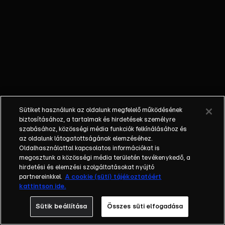
egyéniségek,
különböző
álmokkal,
vágyakkal, de egy
dolog biztosan
összetartja őket:
imádják ahol élnek,
a fővárost,
Budapestet!Az
Sütiket használunk az oldalunk megfelelő működésének
epizódokban a
biztosításához, a tartalmak és hirdetések személyre
szereplők
szabásához, közösségi média funkciók felkínálásához és
az oldalunk látogatottságának elemzéséhez.
mindennapjai
Oldalhasználattal kapcsolatos információkat is
láthatók, non-stop
megosztunk a közösségi média területén tevékenykedő, a
követve az
hirdetési és elemzési szolgáltatásokat nyújtó
eseményeket.
partnereinkkel.
A cookie (süti) tájékoztatóért
kattintson ide.
Fellángolások,
vonzódások, igaz
Sütik beállítása
Összes süti elfogadása
szerelmek,