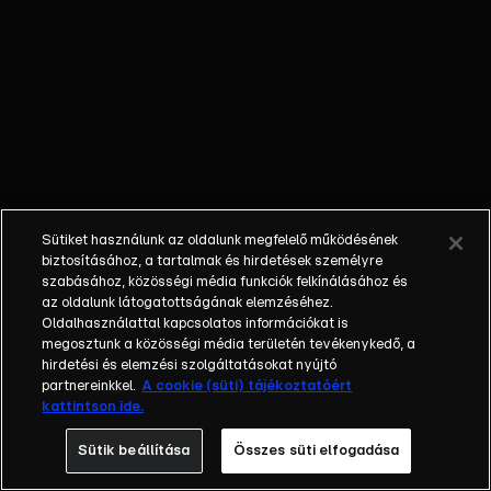
egyéniségek,
különböző
álmokkal,
vágyakkal, de egy
dolog biztosan
összetartja őket:
imádják ahol élnek,
a fővárost,
Budapestet!Az
Sütiket használunk az oldalunk megfelelő működésének
epizódokban a
biztosításához, a tartalmak és hirdetések személyre
szereplők
szabásához, közösségi média funkciók felkínálásához és
az oldalunk látogatottságának elemzéséhez.
mindennapjai
Oldalhasználattal kapcsolatos információkat is
láthatók, non-stop
megosztunk a közösségi média területén tevékenykedő, a
követve az
hirdetési és elemzési szolgáltatásokat nyújtó
eseményeket.
partnereinkkel.
A cookie (süti) tájékoztatóért
kattintson ide.
Fellángolások,
vonzódások, igaz
Sütik beállítása
Összes süti elfogadása
szerelmek,