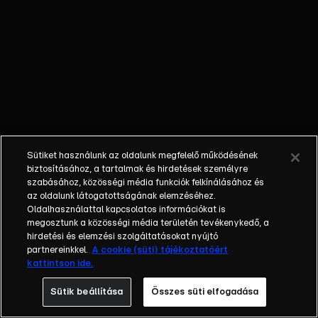
egyéniségek,
különböző
álmokkal,
vágyakkal, de egy
dolog biztosan
összetartja őket:
imádják ahol élnek,
a fővárost,
Budapestet!Az
Sütiket használunk az oldalunk megfelelő működésének
epizódokban a
biztosításához, a tartalmak és hirdetések személyre
szereplők
szabásához, közösségi média funkciók felkínálásához és
az oldalunk látogatottságának elemzéséhez.
mindennapjai
Oldalhasználattal kapcsolatos információkat is
láthatók, non-stop
megosztunk a közösségi média területén tevékenykedő, a
követve az
hirdetési és elemzési szolgáltatásokat nyújtó
eseményeket.
partnereinkkel.
A cookie (süti) tájékoztatóért
kattintson ide.
Fellángolások,
vonzódások, igaz
Sütik beállítása
Összes süti elfogadása
szerelmek,