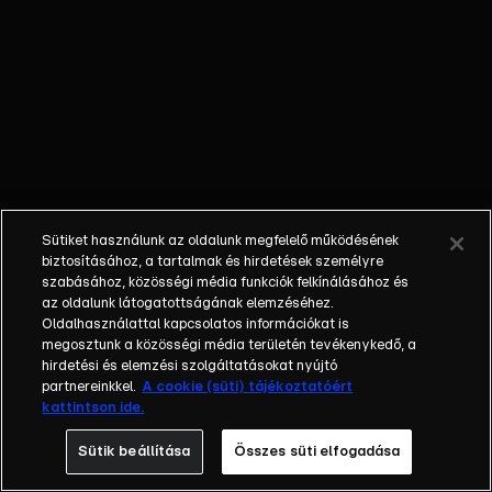
egyéniségek,
különböző
álmokkal,
vágyakkal, de egy
dolog biztosan
összetartja őket:
imádják ahol élnek,
a fővárost,
Budapestet!Az
Sütiket használunk az oldalunk megfelelő működésének
epizódokban a
biztosításához, a tartalmak és hirdetések személyre
szereplők
szabásához, közösségi média funkciók felkínálásához és
az oldalunk látogatottságának elemzéséhez.
mindennapjai
Oldalhasználattal kapcsolatos információkat is
láthatók, non-stop
megosztunk a közösségi média területén tevékenykedő, a
követve az
hirdetési és elemzési szolgáltatásokat nyújtó
eseményeket.
partnereinkkel.
A cookie (süti) tájékoztatóért
kattintson ide.
Fellángolások,
vonzódások, igaz
Sütik beállítása
Összes süti elfogadása
szerelmek,