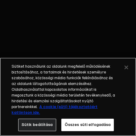
vállalkozó
ajánlatát, aki egy
veterán autót kínál
cserébe az állatért.
Amikor Lali és
Gábor rájönnek,
hogy egy halottas
kocsiról van szó,
Gábor eleinte
Sütiket használunk az oldalunk megfelelő működésének
ellenzi az üzletet,
biztosításához, a tartalmak és hirdetések személyre
de Lali azonnal
szabásához, közösségi média funkciók felkínálásához és
az oldalunk látogatottságának elemzéséhez.
beleszeret a furcsa
Oldalhasználattal kapcsolatos információkat is
járgányba.Barbi
megosztunk a közösségi média területén tevékenykedő, a
ideges, mert Joe
hirdetési és elemzési szolgáltatásokat nyújtó
mindig az orra alá
partnereinkkel.
A cookie (süti) tájékoztatóért
kattintson ide.
dörgöli, hogy
keressen magának
Sütik beállítása
Összes süti elfogadása
munkát. Durcásan