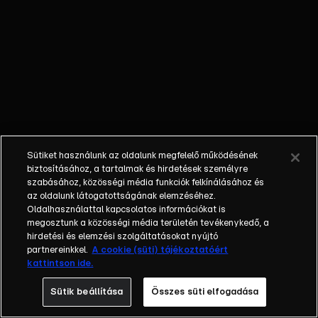
később riadtan
állapítja meg, hogy
a kecske eltűnt.
Gáborral a
keresésére indul, de
mindenki csak
kiröhögi, és csak
este jön rá, hogy
összeesküvés
Sütiket használunk az oldalunk megfelelő működésének
áldozata lett, mert
biztosításához, a tartalmak és hirdetések személyre
a többiek
szabásához, közösségi média funkciók felkínálásához és
az oldalunk látogatottságának elemzéséhez.
megpróbáltak
Oldalhasználattal kapcsolatos információkat is
megszabadulni a
megosztunk a közösségi média területén tevékenykedő, a
kecskétől. Lali még
hirdetési és elemzési szolgáltatásokat nyújtó
épp hogy meg tudja
partnereinkkel.
A cookie (süti) tájékoztatóért
kattintson ide.
ezt akadályozni, és
aztán rettentő
Sütik beállítása
Összes süti elfogadása
csalódottan lelép