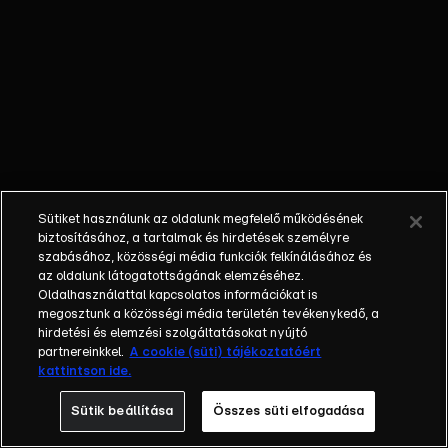
akarja győzni
Ildikót, hogy Leó
egy
szoknyavadász,
de Ildikó
határtalanul bízik
a férfiban. Amikor
Barbi pedig még
arról is tudomást
Sütiket használunk az oldalunk megfelelő működésének
szerez, hogy
biztosításához, a tartalmak és hirdetések személyre
meztelenül
szabásához, közösségi média funkciók felkínálásához és
az oldalunk látogatottságának elemzéséhez.
akarnak
Oldalhasználattal kapcsolatos információkat is
megesküdni,
megosztunk a közösségi média területén tevékenykedő, a
besokall. Felhívja
hirdetési és elemzési szolgáltatásokat nyújtó
a rendőrséget és
partnereinkkel.
A cookie (süti) tájékoztatóért
kattintson ide.
miután Leó
ellenállást
Sütik beállítása
Összes süti elfogadása
tanúsít a