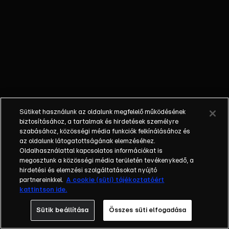
azonban hamar rá kell
jönnie, hogy nehéz
feladat előtt áll, mivel
Richárd egyre inkább
hülyét akar csinálni
belőle. Az ebédnél
tetőződik a helyzet,
miközben Lali leégeti
magát és bekoszolja
Sütiket használunk az oldalunk megfelelő működésének
az öltönyét. Kénytelen
biztosításához, a tartalmak és hirdetések személyre
felvinni Nórit és a
szabásához, közösségi média funkciók felkínálásához és
az oldalunk látogatottságának elemzéséhez.
szüleit az albérletbe,
Oldalhasználattal kapcsolatos információkat is
hogy átöltözzön, ahol
megosztunk a közösségi média területén tevékenykedő, a
Richárd kihívja egy
hirdetési és elemzési szolgáltatásokat nyújtó
csocsó meccsre.
partnereinkkel.
A cookie (süti) tájékoztatóért
kattintson ide.
Lalinak végleg elege
van és elhatározza,
Sütik beállítása
Összes süti elfogadása
hogy visszavág – és