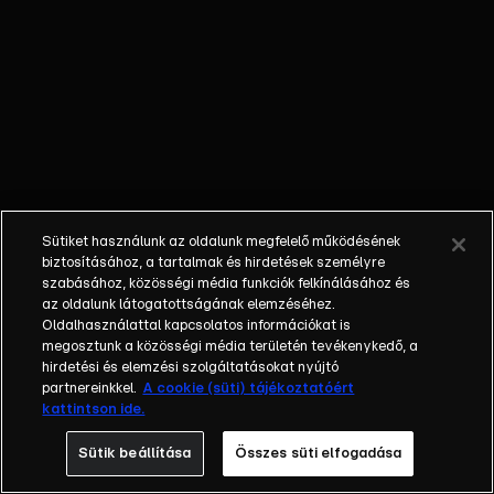
őket: imádják a
fővárost! Az
Éjjel-Nappal
Budapest egy
2013-ban
bemutatott
fikciós reality,
amely a német
Berlin- Tag
Sütiket használunk az oldalunk megfelelő működésének
&amp; Nacht
biztosításához, a tartalmak és hirdetések személyre
adaptációja. A
szabásához, közösségi média funkciók felkínálásához és
az oldalunk látogatottságának elemzéséhez.
történet a 37
Oldalhasználattal kapcsolatos információkat is
éves Joe-val
megosztunk a közösségi média területén tevékenykedő, a
indul, aki
hirdetési és elemzési szolgáltatásokat nyújtó
hirtelen ötlettől
partnereinkkel.
A cookie (süti) tájékoztatóért
kattintson ide.
vezérelve nem
irodának adta ki
Sütik beállítása
Összes süti elfogadása
lakását,