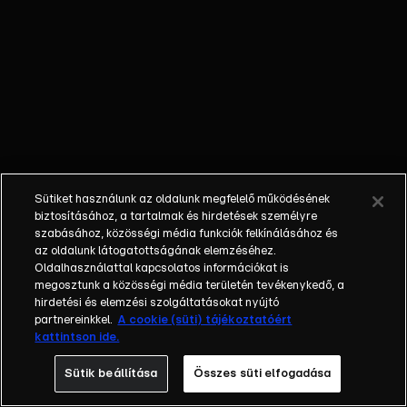
egyéniségek,
különböző
álmokkal,
vágyakkal, de egy
dolog biztosan
összetartja őket:
imádják ahol élnek,
a fővárost,
Budapestet!Az
Sütiket használunk az oldalunk megfelelő működésének
epizódokban a
biztosításához, a tartalmak és hirdetések személyre
szereplők
szabásához, közösségi média funkciók felkínálásához és
az oldalunk látogatottságának elemzéséhez.
mindennapjai
Oldalhasználattal kapcsolatos információkat is
láthatók, non-stop
megosztunk a közösségi média területén tevékenykedő, a
követve az
hirdetési és elemzési szolgáltatásokat nyújtó
eseményeket.
partnereinkkel.
A cookie (süti) tájékoztatóért
kattintson ide.
Fellángolások,
vonzódások, igaz
Sütik beállítása
Összes süti elfogadása
szerelmek,