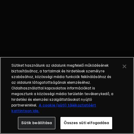
Különböző
egyéniségek,
különböző
álmokkal,
vágyakkal, de
egy dolog
biztosan
összetartja
őket: imádják
Sütiket használunk az oldalunk megfelelő működésének
ahol élnek, a
biztosításához, a tartalmak és hirdetések személyre
fővárost,
szabásához, közösségi média funkciók felkínálásához és
az oldalunk látogatottságának elemzéséhez.
Budapestet! Az
Oldalhasználattal kapcsolatos információkat is
epizódokban a
megosztunk a közösségi média területén tevékenykedő, a
szereplők
hirdetési és elemzési szolgáltatásokat nyújtó
mindennapjai
partnereinkkel.
A cookie (süti) tájékoztatóért
kattintson ide.
láthatók, non-
stop követve
Sütik beállítása
Összes süti elfogadása
az