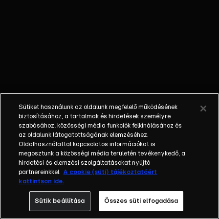
Különböző
egyéniségek,
különböző
álmokkal,
vágyakkal, de
egy dolog
biztosan
összetartja
őket: imádják
Sütiket használunk az oldalunk megfelelő működésének
ahol élnek, a
biztosításához, a tartalmak és hirdetések személyre
fővárost,
szabásához, közösségi média funkciók felkínálásához és
az oldalunk látogatottságának elemzéséhez.
Budapestet! Az
Oldalhasználattal kapcsolatos információkat is
epizódokban a
megosztunk a közösségi média területén tevékenykedő, a
szereplők
hirdetési és elemzési szolgáltatásokat nyújtó
mindennapjai
partnereinkkel.
A cookie (süti) tájékoztatóért
kattintson ide.
láthatók, non-
stop követve
Sütik beállítása
Összes süti elfogadása
az