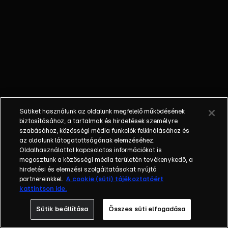
Különböző
egyéniségek,
különböző
álmokkal,
vágyakkal, de
egy dolog
biztosan
összetartja
őket: imádják
Sütiket használunk az oldalunk megfelelő működésének
ahol élnek, a
biztosításához, a tartalmak és hirdetések személyre
fővárost,
szabásához, közösségi média funkciók felkínálásához és
az oldalunk látogatottságának elemzéséhez.
Budapestet! Az
Oldalhasználattal kapcsolatos információkat is
epizódokban a
megosztunk a közösségi média területén tevékenykedő, a
szereplők
hirdetési és elemzési szolgáltatásokat nyújtó
mindennapjai
partnereinkkel.
A cookie (süti) tájékoztatóért
kattintson ide.
láthatók, non-
stop követve
Sütik beállítása
Összes süti elfogadása
az