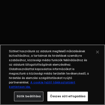
Különböző
egyéniségek,
különböző
álmokkal,
vágyakkal, de
egy dolog
biztosan
összetartja
őket: imádják
Sütiket használunk az oldalunk megfelelő működésének
ahol élnek, a
biztosításához, a tartalmak és hirdetések személyre
fővárost,
szabásához, közösségi média funkciók felkínálásához és
az oldalunk látogatottságának elemzéséhez.
Budapestet! Az
Oldalhasználattal kapcsolatos információkat is
epizódokban a
megosztunk a közösségi média területén tevékenykedő, a
szereplők
hirdetési és elemzési szolgáltatásokat nyújtó
mindennapjai
partnereinkkel.
A cookie (süti) tájékoztatóért
kattintson ide.
láthatók, non-
stop követve
Sütik beállítása
Összes süti elfogadása
az