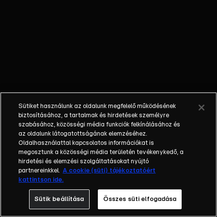
Különböző
egyéniségek,
különböző
álmokkal,
vágyakkal, de
egy dolog
biztosan
összetartja
őket: imádják
Sütiket használunk az oldalunk megfelelő működésének
ahol élnek, a
biztosításához, a tartalmak és hirdetések személyre
fővárost,
szabásához, közösségi média funkciók felkínálásához és
az oldalunk látogatottságának elemzéséhez.
Budapestet! Az
Oldalhasználattal kapcsolatos információkat is
epizódokban a
megosztunk a közösségi média területén tevékenykedő, a
szereplők
hirdetési és elemzési szolgáltatásokat nyújtó
mindennapjai
partnereinkkel.
A cookie (süti) tájékoztatóért
kattintson ide.
láthatók, non-
stop követve
Sütik beállítása
Összes süti elfogadása
az