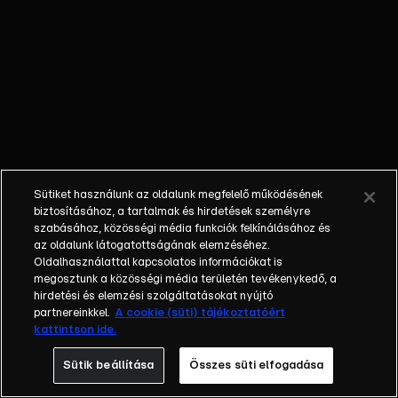
Különböző
egyéniségek,
különböző
álmokkal,
vágyakkal, de
egy dolog
biztosan
összetartja
őket: imádják
Sütiket használunk az oldalunk megfelelő működésének
ahol élnek, a
biztosításához, a tartalmak és hirdetések személyre
fővárost,
szabásához, közösségi média funkciók felkínálásához és
az oldalunk látogatottságának elemzéséhez.
Budapestet! Az
Oldalhasználattal kapcsolatos információkat is
epizódokban a
megosztunk a közösségi média területén tevékenykedő, a
szereplők
hirdetési és elemzési szolgáltatásokat nyújtó
mindennapjai
partnereinkkel.
A cookie (süti) tájékoztatóért
kattintson ide.
láthatók, non-
stop követve
Sütik beállítása
Összes süti elfogadása
az