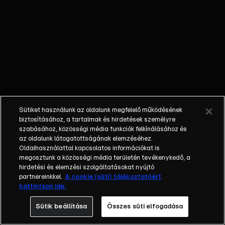
meglepetés
bulit
szerveznek a
háta mögött.
Réka ennek
érdekében
elrabolja
Reginát a
hajóról, és
Sütiket használunk az oldalunk megfelelő működésének
elviszi
biztosításához, a tartalmak és hirdetések személyre
korcsolyázni
szabásához, közösségi média funkciók felkínálásához és
az oldalunk látogatottságának elemzéséhez.
amit mind a
Oldalhasználattal kapcsolatos információkat is
ketten nagyon
megosztunk a közösségi média területén tevékenykedő, a
élveznek,
hirdetési és elemzési szolgáltatásokat nyújtó
közben ott
partnereinkkel.
A cookie (süti) tájékoztatóért
kattintson ide.
összevesznek
egy idegen
Sütik beállítása
Összes süti elfogadása
házaspárral. A