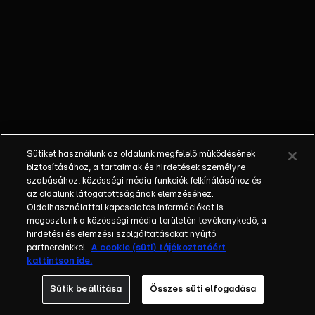
koncentrálni,
hogy egyik hibát
a másik után
követi el a
kozmetikai
szalonban, ami
miatt Zalán
egyszerűbb
feladatokat ad
Sütiket használunk az oldalunk megfelelő működésének
neki. Közben Joe
biztosításához, a tartalmak és hirdetések személyre
beleveti magát
szabásához, közösségi média funkciók felkínálásához és
az oldalunk látogatottságának elemzéséhez.
a munkába a
Oldalhasználattal kapcsolatos információkat is
műhelyben, de
megosztunk a közösségi média területén tevékenykedő, a
nem tudja
hirdetési és elemzési szolgáltatásokat nyújtó
elterelni a
partnereinkkel.
A cookie (süti) tájékoztatóért
kattintson ide.
figyelmét.
Később Joe
Sütik beállítása
Összes süti elfogadása
elmegy a