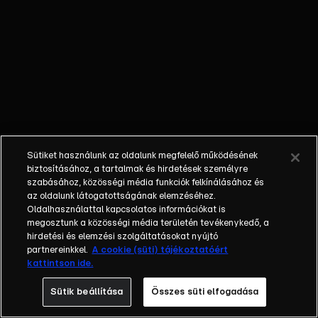
Különböző
egyéniségek,
különböző
álmokkal,
vágyakkal, de
egy dolog
biztosan
összetartja
őket: imádják
Sütiket használunk az oldalunk megfelelő működésének
ahol élnek, a
biztosításához, a tartalmak és hirdetések személyre
fővárost,
szabásához, közösségi média funkciók felkínálásához és
az oldalunk látogatottságának elemzéséhez.
Budapestet! Az
Oldalhasználattal kapcsolatos információkat is
epizódokban a
megosztunk a közösségi média területén tevékenykedő, a
szereplők
hirdetési és elemzési szolgáltatásokat nyújtó
mindennapjai
partnereinkkel.
A cookie (süti) tájékoztatóért
kattintson ide.
láthatók, non-
stop követve
Sütik beállítása
Összes süti elfogadása
az