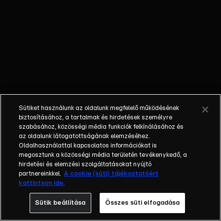
Különböző
egyéniségek,
különböző
álmokkal,
vágyakkal, de
egy dolog
biztosan
összetartja
őket: imádják
Sütiket használunk az oldalunk megfelelő működésének
ahol élnek, a
biztosításához, a tartalmak és hirdetések személyre
fővárost,
szabásához, közösségi média funkciók felkínálásához és
az oldalunk látogatottságának elemzéséhez.
Budapestet! Az
Oldalhasználattal kapcsolatos információkat is
epizódokban a
megosztunk a közösségi média területén tevékenykedő, a
szereplők
hirdetési és elemzési szolgáltatásokat nyújtó
mindennapjai
partnereinkkel.
A cookie (süti) tájékoztatóért
kattintson ide.
láthatók, non-
stop követve
Sütik beállítása
Összes süti elfogadása
az