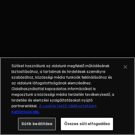
Különböző
egyéniségek,
különböző
álmokkal,
vágyakkal, de
egy dolog
biztosan
összetartja
őket: imádják
Sütiket használunk az oldalunk megfelelő működésének
ahol élnek, a
biztosításához, a tartalmak és hirdetések személyre
fővárost,
szabásához, közösségi média funkciók felkínálásához és
az oldalunk látogatottságának elemzéséhez.
Budapestet! Az
Oldalhasználattal kapcsolatos információkat is
epizódokban a
megosztunk a közösségi média területén tevékenykedő, a
szereplők
hirdetési és elemzési szolgáltatásokat nyújtó
mindennapjai
partnereinkkel.
A cookie (süti) tájékoztatóért
kattintson ide.
láthatók, non-
stop követve
Sütik beállítása
Összes süti elfogadása
az