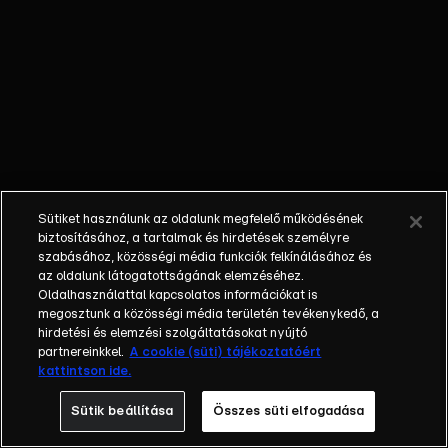
Különböző
egyéniségek,
különböző
álmokkal,
vágyakkal, de
egy dolog
biztosan
összetartja
őket: imádják
Sütiket használunk az oldalunk megfelelő működésének
ahol élnek, a
biztosításához, a tartalmak és hirdetések személyre
fővárost,
szabásához, közösségi média funkciók felkínálásához és
az oldalunk látogatottságának elemzéséhez.
Budapestet! Az
Oldalhasználattal kapcsolatos információkat is
epizódokban a
megosztunk a közösségi média területén tevékenykedő, a
szereplők
hirdetési és elemzési szolgáltatásokat nyújtó
mindennapjai
partnereinkkel.
A cookie (süti) tájékoztatóért
kattintson ide.
láthatók, non-
stop követve
Sütik beállítása
Összes süti elfogadása
az