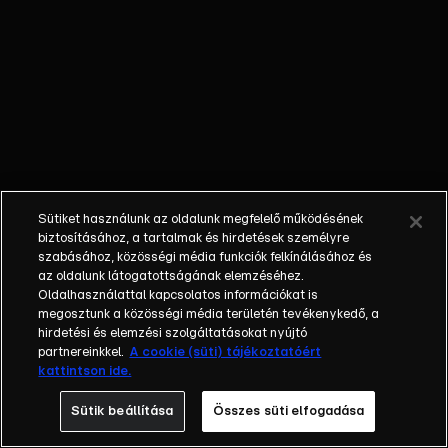
Különböző
egyéniségek,
különböző
álmokkal,
vágyakkal, de
egy dolog
biztosan
összetartja
őket: imádják
Sütiket használunk az oldalunk megfelelő működésének
ahol élnek, a
biztosításához, a tartalmak és hirdetések személyre
fővárost,
szabásához, közösségi média funkciók felkínálásához és
az oldalunk látogatottságának elemzéséhez.
Budapestet! Az
Oldalhasználattal kapcsolatos információkat is
epizódokban a
megosztunk a közösségi média területén tevékenykedő, a
szereplők
hirdetési és elemzési szolgáltatásokat nyújtó
mindennapjai
partnereinkkel.
A cookie (süti) tájékoztatóért
kattintson ide.
láthatók, non-
stop követve
Sütik beállítása
Összes süti elfogadása
az