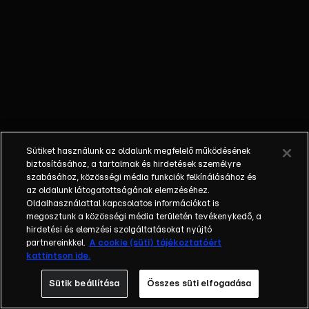
Különböző
egyéniségek,
különböző
álmokkal,
vágyakkal, de
egy dolog
biztosan
összetartja
őket: imádják
Sütiket használunk az oldalunk megfelelő működésének
ahol élnek, a
biztosításához, a tartalmak és hirdetések személyre
fővárost,
szabásához, közösségi média funkciók felkínálásához és
az oldalunk látogatottságának elemzéséhez.
Budapestet! Az
Oldalhasználattal kapcsolatos információkat is
epizódokban a
megosztunk a közösségi média területén tevékenykedő, a
szereplők
hirdetési és elemzési szolgáltatásokat nyújtó
mindennapjai
partnereinkkel.
A cookie (süti) tájékoztatóért
kattintson ide.
láthatók, non-
stop követve
Sütik beállítása
Összes süti elfogadása
az